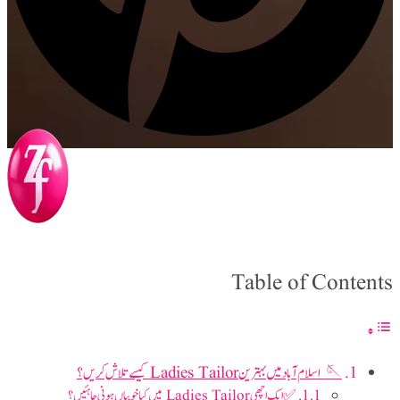
Table of Contents
🪡 اسلام آباد میں بہترین Ladies Tailor کیسے تلاش کریں؟
✅ ایک اچھی Ladies Tailor میں کیا خوبیاں ہونی چاہئیں؟