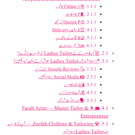
🎯 ١. Fitting کا تجربہ
🧵 ٢. کام کا معیار
🎨 ٣. Design کی سمجھ
⏰ ٤. وقت پر Delivery
🤝 ٥. گاہک کے ساتھ رویہ
✂️ ٦. تجربہ اور مہارت
👗 کن کاموں کے لیے Ladies Tailor کی ضرورت پڑتی ہے؟
📍 اسلام آباد میں Ladies Tailor تلاش کرتے وقت کیا دیکھیں؟
🔍 Google Reviews چیک کریں
📸 Social Media پر کام دیکھیں
🧪 پہلے چھوٹا کام دیں
💰 قیمت کا موازنہ کریں
🗣️ منہ زبانی سفارش لیں
👩‍💼 Farah Azim — Master Tailor &
Entrepreneur
💎 Zeefah Clothing & Tailoring — آپ کی بھروسہ
مند Ladies Tailor، اسلام آباد