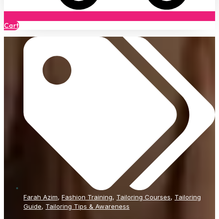
Cart
Farah Azim
,
Fashion Training
,
Tailoring Courses
,
Tailoring
Guide
,
Tailoring Tips & Awareness