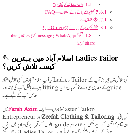
⭐ ہمارے گاہک کیا کہتے ہیں؟
❓ اکثر پوچھے جانے والے سوالات — FAQ
🌟 اختتامی بات
💚 ابھی رابطہ کریں — آج ہی Order دیں!
👇 ابھی WhatsApp پر message کریں اور اپنا design
share کریں!
🪡 اسلام آباد میں بہترین Ladies Tailor
کیسے تلاش کریں؟
کیا آپ اسلام آباد میں کسی قابل اعتماد Ladies Tailor کی تلاش میں ہیں جو آپ کے
کپڑے بالکل آپ کی پسند اور fitting کے مطابق سی دے؟ اگر ہاں، تو یہ guide
خاص آپ کے لیے ہے۔
Farah Azim
ہوں — ایک Master Tailor،
Zeefah Clothing & Tailoring
کی بانی۔
سالوں کے تجربے کی بنیاد پر میں نے یہ guide ان تمام خواتین کے لیے لکھی ہے جو اسلام
آباد میں صحیح Ladies Tailor تلاش کرنے میں مشکل محسوس کرتی ہیں۔