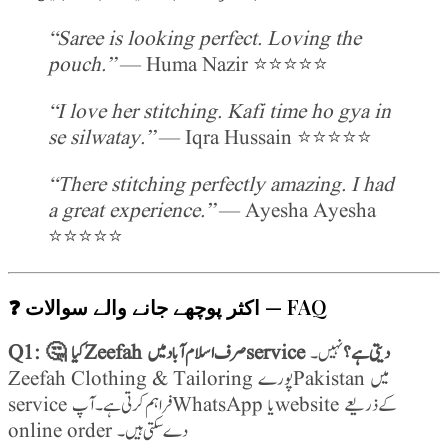
“Saree is looking perfect. Loving the
pouch.”
— Huma Nazir ⭐⭐⭐⭐⭐
“I love her stitching. Kafi time ho gya in
se silwatay.”
— Iqra Hussain ⭐⭐⭐⭐⭐
“There stitching perfectly amazing. I had
a great experience.”
— Ayesha Ayesha
⭐⭐⭐⭐⭐
❓ اکثر پوچھے جانے والے سوالات — FAQ
Q1: 🤔 کیا Zeefah صرف اسلام آباد میں service دیتی ہے؟
نہیں۔
Zeefah Clothing & Tailoring پورے Pakistan میں
service فراہم کرتی ہے۔ آپ WhatsApp یا website کے ذریعے
online order دے سکتی ہیں۔