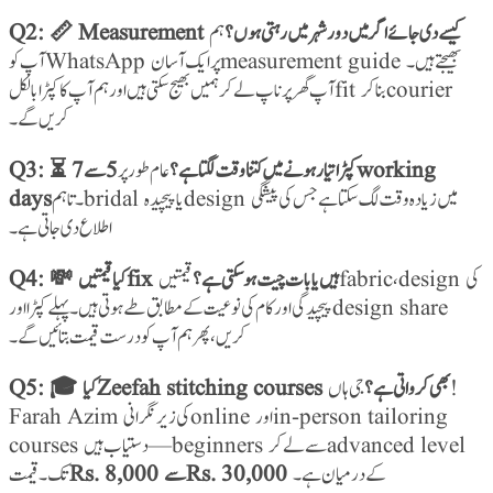
Q2: 📏 Measurement کیسے دی جائے اگر میں دور شہر میں رہتی ہوں؟
ہم
آپ کو WhatsApp پر ایک آسان measurement guide بھیجتے ہیں۔
آپ گھر پر ناپ لے کر ہمیں بھیج سکتی ہیں اور ہم آپ کا کپڑا بالکل fit بنا کر courier
کریں گے۔
Q3: ⏳ کپڑا تیار ہونے میں کتنا وقت لگتا ہے؟
عام طور پر
5 سے 7 working
days
۔ تاہم bridal یا پیچیدہ design میں زیادہ وقت لگ سکتا ہے جس کی پیشگی
اطلاع دی جاتی ہے۔
Q4: 💸 کیا قیمتیں fix ہیں یا بات چیت ہو سکتی ہے؟
قیمتیں fabric، design کی
پیچیدگی اور کام کی نوعیت کے مطابق طے ہوتی ہیں۔ پہلے کپڑا اور design share
کریں، پھر ہم آپ کو درست قیمت بتائیں گے۔
Q5: 🎓 کیا Zeefah stitching courses بھی کرواتی ہے؟
جی ہاں!
Farah Azim کی زیر نگرانی online اور in-person tailoring
courses دستیاب ہیں — beginners سے لے کر advanced level
کے درمیان ہے۔
Rs. 8,000 سے Rs. 30,000