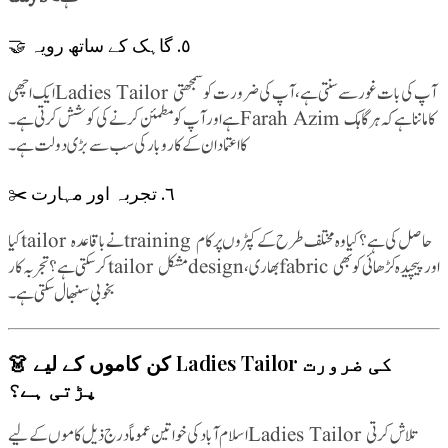
🤝 ٥. گاہک کے ساتھ رویہ
ایک اچھی Ladies Tailor آپ کی بات غور سے سنتی ہے، آپ کی ضرورت کو سمجھتی
ہے اور آپ کو مطمئن کرنے کی کوشش کرتی ہے۔ Farah Azim کا ماننا ہے کہ ہر گاہک
کا اعتماد ان کے کاروبار کی سب سے بڑی دولت ہے۔
✂️ ٦. تجربہ اور مہارت
کیا tailor نے باقاعدہ training حاصل کی ہے؟ کیا وہ مختلف طرح کے کپڑوں پر کام
کر سکتی ہے؟ تجربہ کار tailor مشکل design، بھاری fabric اور پیچیدہ کڑھائی کو بھی
بخوبی سنبھال سکتی ہے۔
👗 کن کاموں کے لیے Ladies Tailor کی ضرورت
پڑتی ہے؟
اسلام آباد کی خواتین عموماً درج ذیل کاموں کے لیے Ladies Tailor تلاش کرتی