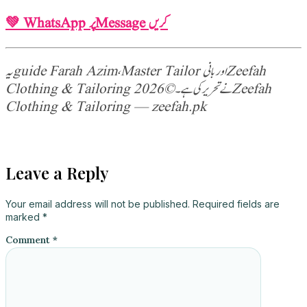
💚 WhatsApp پر Message کریں
یہ guide Farah Azim، Master Tailor اور بانی Zeefah
© 2026 Zeefah
Clothing & Tailoring نے تحریر کی ہے۔
Clothing & Tailoring — zeefah.pk
399
Readers:
Leave a Reply
Your email address will not be published.
Required fields are
marked
*
Comment
*