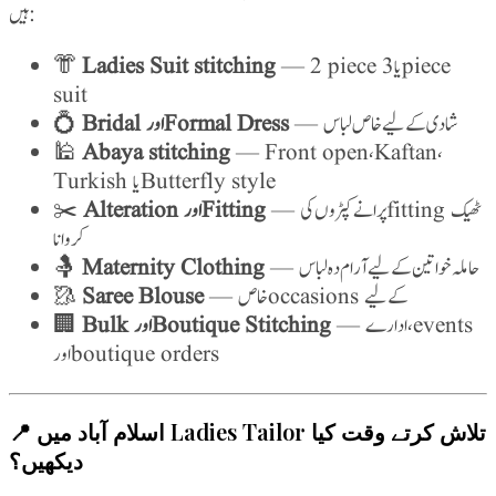
ہیں:
👘
Ladies Suit stitching
— 2 piece یا 3 piece
suit
💍
Bridal اور Formal Dress
— شادی کے لیے خاص لباس
🕌
Abaya stitching
— Front open، Kaftan،
Turkish یا Butterfly style
✂️
Alteration اور Fitting
— پرانے کپڑوں کی fitting ٹھیک
کروانا
🤱
Maternity Clothing
— حاملہ خواتین کے لیے آرام دہ لباس
🥻
Saree Blouse
— خاص occasions کے لیے
🏢
Bulk اور Boutique Stitching
— ادارے، events
اور boutique orders
📍 اسلام آباد میں Ladies Tailor تلاش کرتے وقت کیا
دیکھیں؟