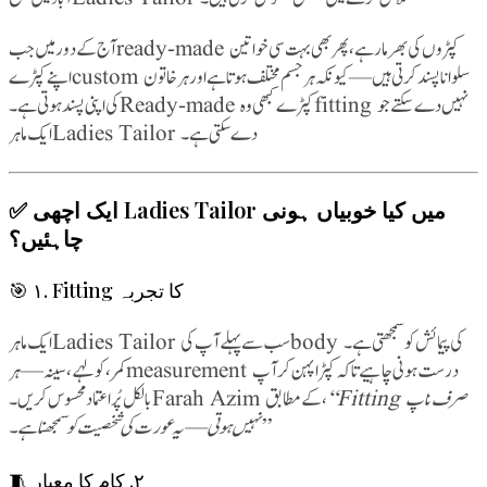
آج کے دور میں جب ready-made کپڑوں کی بھرمار ہے، پھر بھی بہت سی خواتین
اپنے کپڑے custom سلوانا پسند کرتی ہیں — کیونکہ ہر جسم مختلف ہوتا ہے اور ہر خاتون
کی اپنی پسند ہوتی ہے۔ Ready-made کپڑے کبھی وہ fitting نہیں دے سکتے جو
ایک ماہر Ladies Tailor دے سکتی ہے۔
✅ ایک اچھی Ladies Tailor میں کیا خوبیاں ہونی
چاہئیں؟
🎯 ١. Fitting کا تجربہ
ایک ماہر Ladies Tailor سب سے پہلے آپ کی body کی پیمائش کو سمجھتی ہے۔
کمر، کولہے، سینہ — ہر measurement درست ہونی چاہیے تاکہ کپڑا پہن کر آپ
“Fitting صرف ناپ
بالکل پُراعتماد محسوس کریں۔ Farah Azim کے مطابق،
نہیں ہوتی — یہ عورت کی شخصیت کو سمجھنا ہے۔”
🧵 ٢. کام کا معیار