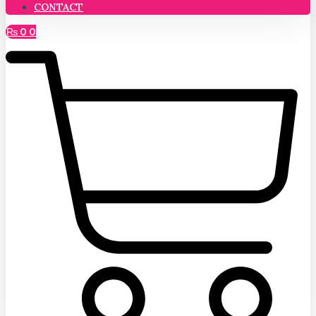
CONTACT
₨
0
0