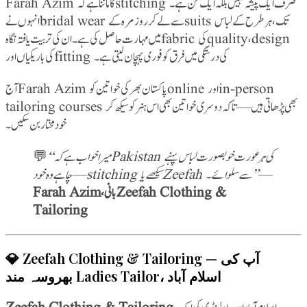
Farah Azim کا ماننا ہے کہ stitching صرف ایک پیشہ نہیں بلکہ ایک فن ہے۔
انہوں نے bridal wear سے لے کر روزمرہ کے suits تک، ہر طرح کے لباس
میں مہارت حاصل کی ہے۔ ان کی تربیت یافتہ نگاہ fabric کی quality، design
کی باریکیاں اور fitting کی درستگی میں فرق کو فوری پہچان لیتی ہے۔
آج Farah Azim پاکستان بھر کی خواتین کو online اور in-person
tailoring courses بھی پڑھاتی ہیں — تاکہ دوسری خواتین بھی اس ہنر کو سیکھ کر
خود مختار بن سکیں۔
💬
“میرا خواب ہے کہ Pakistan کی ہر عورت خوبصورت لباس پہنے
— چاہے وہ خود stitching سیکھے یا Zeefah سے سلوائے۔”
—
Farah Azim، بانی Zeefah Clothing &
Tailoring
💎 Zeefah Clothing & Tailoring — آپ کی
بھروسہ مند Ladies Tailor، اسلام آباد