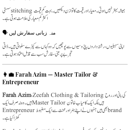
سستی stitching ہمیشہ بہتر نہیں ہوتی۔ معیار اور قیمت کا توازن دیکھیں۔ بہت کم قیمت
اکثر کم معیار کی علامت ہوتی ہے۔
🗣️ منہ زبانی سفارش لیں
اپنی سہیلیوں، رشتہ داروں یا پڑوسیوں سے پوچھیں کہ وہ کہاں سے کپڑے سلواتی ہیں۔ ذاتی
تجربے پر مبنی سفارش سب سے قابل اعتماد ہوتی ہے۔
👩‍💼 Farah Azim — Master Tailor &
Entrepreneur
Farah Azim
، Zeefah Clothing & Tailoring کی بانی اور روح
ہیں۔ وہ نہ صرف ایک Master Tailor ہیں بلکہ ایک کامیاب خاتون
Entrepreneur بھی ہیں جنہوں نے اپنے ہنر اور محنت سے ایک مضبوط brand
کھڑا کیا ہے۔