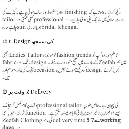
سلائی مضبوط اور صاف ہونی چاہیے۔ کپڑے کی finishing دیکھ کر اندازہ ہوتا ہے کہ
tailor کتنی محنتی اور professional ہے۔ ہر سلائی میں باریک بینی ہونی چاہیے —
چاہے سادہ suit ہو یا بھاری bridal lehenga۔
🎨 ٣. Design کی سمجھ
اچھی Ladies Tailor کو موجودہ fashion trends کا علم ہو۔ وہ آپ کو
fabric، رنگ اور design کے بارے میں صحیح مشورہ دے سکے۔ Zeefah میں ہم
گاہک کی پسند، موسم اور occasion کو دیکھتے ہوئے بہترین design تجویز کرتے
ہیں۔
⏰ ٤. وقت پر Delivery
وقت پر کام مکمل کرنا ایک professional tailor کی پہچان ہے۔ خاص طور پر
شادی، عید یا کسی function جیسے موقعوں پر تاخیر بہت پریشانی کا باعث بن سکتی ہے۔
5 سے 7 working
Zeefah Clothing کی عام delivery time
days
ہے۔