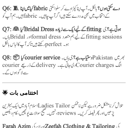
Q6: 🧵 کیا میں اپنا fabric دے سکتی ہوں؟
بالکل۔ آپ اپنا کپڑا دے کر سلوا سکتی
ہیں۔ ہم آپ کو fabric کے انتخاب میں بھی مدد دے سکتے ہیں اگر آپ چاہیں۔
Q7: 👰 کیا Bridal Dress کے لیے ایک سے زیادہ fitting ہوتی ہے؟
جی
ہاں۔ Bridal اور formal dress کے لیے ہم متعدد fitting sessions
رکھتے ہیں تاکہ آپ کا لباس بالکل perfect ہو۔
Q8: 📦 کیا courier service دستیاب ہے؟
جی ہاں۔ Pakistan بھر میں
courier کے ذریعے delivery دی جاتی ہے۔ Courier charges الگ
سے لاگو ہوں گے۔
🌟 اختتامی بات
اسلام آباد میں ایک بہترین Ladies Tailor تلاش کرنا مشکل ضرور ہے لیکن ناممکن
نہیں۔ صحیح سوالات پوچھیں، کام دیکھیں، reviews پڑھیں اور پھر فیصلہ کریں۔
Farah Azim
Zeefah Clothing & Tailoring
کی