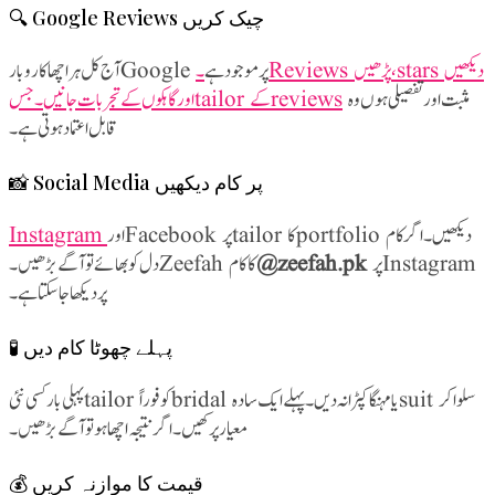
🔍 Google Reviews چیک کریں
آج کل ہر اچھا کاروبار Google پر موجود ہے
۔ Reviews پڑھیں، stars دیکھیں
مثبت اور تفصیلی ہوں وہ
اور گاہکوں کے تجربات جانیں۔ جس tailor کے reviews
قابل اعتماد ہوتی ہے۔
📸 Social Media پر کام دیکھیں
Instagram
اور Facebook پر tailor کا portfolio دیکھیں۔ اگر کام
@zeefah.pk
پر Instagram
پر دیکھا جا سکتا ہے۔
🧪 پہلے چھوٹا کام دیں
پہلی بار کسی نئی tailor کو فوراً bridal یا مہنگا کپڑا نہ دیں۔ پہلے ایک سادہ suit سلوا کر
معیار پرکھیں۔ اگر نتیجہ اچھا ہو تو آگے بڑھیں۔
💰 قیمت کا موازنہ کریں