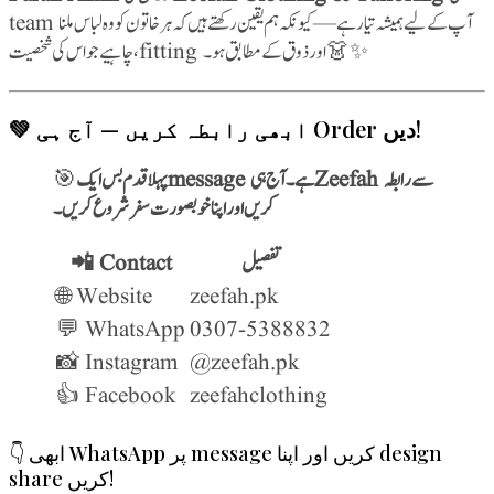
team آپ کے لیے ہمیشہ تیار ہے — کیونکہ ہم یقین رکھتے ہیں کہ ہر خاتون کو وہ لباس ملنا
چاہیے جو اس کی شخصیت، fitting اور ذوق کے مطابق ہو۔ 👗✨
💚 ابھی رابطہ کریں — آج ہی Order دیں!
🎯
پہلا قدم بس ایک message ہے۔ آج ہی Zeefah سے رابطہ
کریں اور اپنا خوبصورت سفر شروع کریں۔
📲 Contact
تفصیل
🌐 Website
zeefah.pk
💬 WhatsApp
0307-5388832
📸 Instagram
@zeefah.pk
👍 Facebook
zeefahclothing
👇 ابھی WhatsApp پر message کریں اور اپنا design
share کریں!