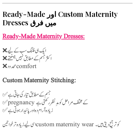
Ready-Made اور Custom Maternity
Dresses میں فرق
Ready-Made Maternity Dresses:
❌ ایک ہی فٹنگ سب کے لیے
❌ اکثر جسم کے مطابق نہیں بیٹھتے
❌ محدود comfort
Custom Maternity Stitching:
✅ جسم کے مطابق تیار کی جاتی ہے
✅ pregnancy کے مختلف مراحل کو مدِنظر رکھتی ہے
✅ زیادہ آرام دہ اور پائیدار ہوتی ہے
اسی لیے زیادہ تر خواتین custom maternity wear کو ترجیح دیتی ہیں۔