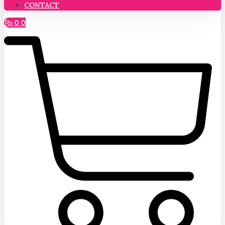
CONTACT
₨
0
0