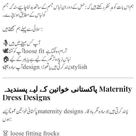
ہم اس بات کو مدِنظر رکھتے ہیں کہ: حمل کے دوران لباس جسم کے ساتھ بدلنا چاہیے، نہ کہ جسم
کو لباس کے مطابق ہونا پڑے۔
سلائی سے پہلے ہم سمجھتے ہیں:
🤱 آپ کس مہینے میں ہیں
🕊️ آپ کو کتنا loose fit آرام دہ لگتا ہے
🏠 لباس زیادہ تر گھر کے لیے ہے یا باہر کے لیے
🌿 آپ سادہ design پسند کرتی ہیں یا تھوڑا stylish
پاکستانی خواتین کے لیے پسندیدہ Maternity
Dress Designs
پاکستانی خواتین عموماً ایسے maternity designs پسند کرتی ہیں جو سادہ مگر باوقار
ہوں:
👗 loose fitting frocks