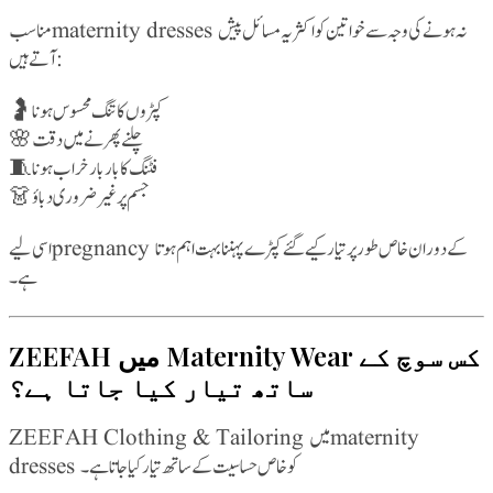
مناسب maternity dresses نہ ہونے کی وجہ سے خواتین کو اکثر یہ مسائل پیش
آتے ہیں:
🤰 کپڑوں کا تنگ محسوس ہونا
🌸 چلنے پھرنے میں دقت
🧵 فٹنگ کا بار بار خراب ہونا
👗 جسم پر غیر ضروری دباؤ
اسی لیے pregnancy کے دوران خاص طور پر تیار کیے گئے کپڑے پہننا بہت اہم ہوتا
ہے۔
ZEEFAH میں Maternity Wear کس سوچ کے
ساتھ تیار کیا جاتا ہے؟
ZEEFAH Clothing & Tailoring میں maternity
dresses کو خاص حساسیت کے ساتھ تیار کیا جاتا ہے۔