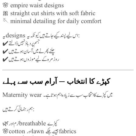
🌸 empire waist designs
🎀 straight cut shirts with soft fabric
🪡 minimal detailing for daily comfort
یہ designs اس لیے پسند کیے جاتے ہیں کیونکہ یہ:
✔️ جسم پر دباؤ نہیں ڈالتے
✔️ چلنے پھرنے میں آسان ہوتے ہیں
✔️ روزمرہ کے لیے موزوں ہوتے ہیں
کپڑے کا انتخاب — آرام سب سے پہلے
Maternity wear میں کپڑے کا انتخاب سب سے زیادہ اہم ہوتا ہے۔
ہم رہنمائی کرتے ہیں:
🌿 نرم اور breathable کپڑے
🌸 cotton اور lawn جیسے ہلکے fabrics