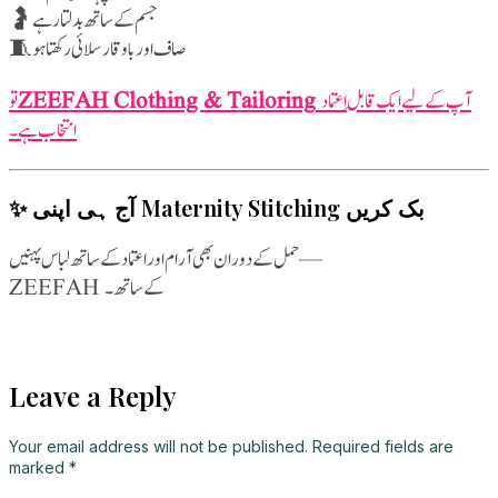
🤰 جسم کے ساتھ بدلتا رہے
🧵 صاف اور باوقار سلائی رکھتا ہو
ZEEFAH Clothing & Tailoring
آپ کے لیے ایک قابلِ اعتماد
انتخاب ہے۔
✨ آج ہی اپنی Maternity Stitching بک کریں
حمل کے دوران بھی آرام اور اعتماد کے ساتھ لباس پہنیں —
ZEEFAH کے ساتھ۔
826
Readers:
Leave a Reply
Your email address will not be published.
Required fields are
marked
*