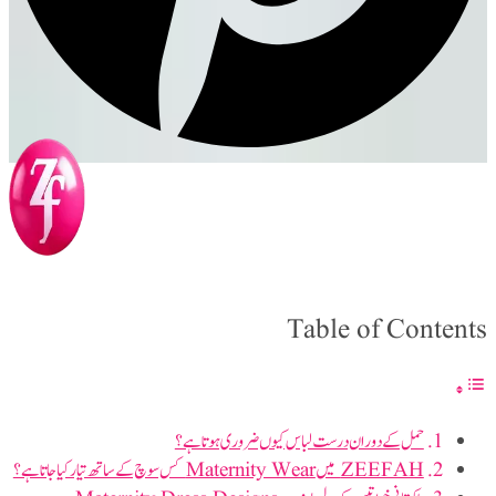
Table of Contents
حمل کے دوران درست لباس کیوں ضروری ہوتا ہے؟
ZEEFAH میں Maternity Wear کس سوچ کے ساتھ تیار کیا جاتا ہے؟