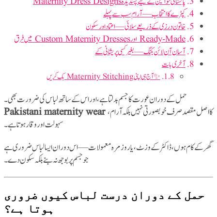
پاکستانی خواتین کے لیے پسندیدہ Maternity Dress Designs
کپڑے کا انتخاب — آرام سب سے پہلے
خاتون درزی کے ذریعے سلائی — اعتماد اور سکون
Ready-Made اور Custom Maternity Dresses میں فرق
آسان آن لائن بکنگ — بغیر کسی پریشانی کے
آخری بات
✨ آج ہی اپنی Maternity Stitching بک کریں
حمل کے دوران عورت کا جسم بدلتا ہے، اور اس کے ساتھ لباس کی ضرورت بھی۔
Pakistani maternity wear
کا اصل مقصد صرف خوبصورتی نہیں بلکہ آرام،
سہولت اور وقار ہوتا ہے۔
گھر کے کام ہوں، ڈاکٹر کے وزٹ، یا روزمرہ معمولات — اس دوران ایسا لباس ضروری ہے
جو جسم پر بوجھ نہ بنے بلکہ سکون دے۔
حمل کے دوران درست لباس کیوں ضروری
ہوتا ہے؟