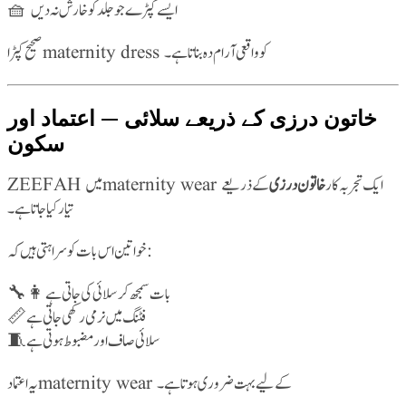
🧺 ایسے کپڑے جو جلد کو خارش نہ دیں
صحیح کپڑا maternity dress کو واقعی آرام دہ بناتا ہے۔
خاتون درزی کے ذریعے سلائی — اعتماد اور
سکون
ZEEFAH میں maternity wear ایک تجربہ کار
خاتون درزی
کے ذریعے
تیار کیا جاتا ہے۔
خواتین اس بات کو سراہتی ہیں کہ:
👩‍🔧 بات سمجھ کر سلائی کی جاتی ہے
📏 فٹنگ میں نرمی رکھی جاتی ہے
🧵 سلائی صاف اور مضبوط ہوتی ہے
یہ اعتماد maternity wear کے لیے بہت ضروری ہوتا ہے۔