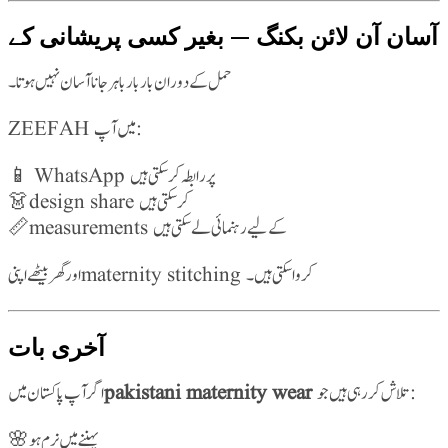
آسان آن لائن بکنگ — بغیر کسی پریشانی کے
حمل کے دوران بار بار باہر جانا آسان نہیں ہوتا۔
ZEEFAH میں آپ:
📱 WhatsApp پر رابطہ کر سکتی ہیں
👗 design share کر سکتی ہیں
📏 measurements کے لیے رہنمائی لے سکتی ہیں
اور گھر بیٹھے اپنی maternity stitching کروا سکتی ہیں۔
آخری بات
pakistani maternity wear
تلاش کر رہی ہیں جو:
🌸 پہننے میں نرم ہو