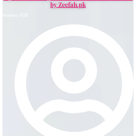
by Zeefah.pk
826
Readers: