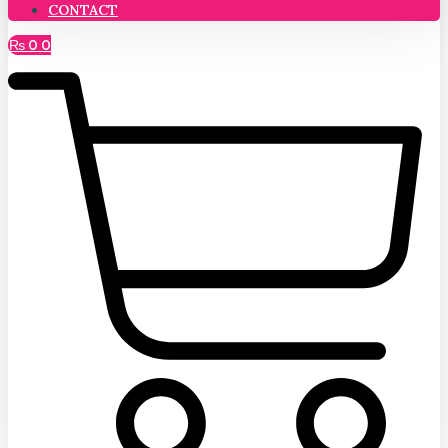
CONTACT
₨
0
0