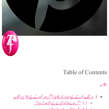
Table of Contents
ورکنگ ویمن کے لیے عید ڈریس گائیڈ: آفس اور تہوار کے لیے بہترین انتخاب
آفس جانے والی خواتین کے لیے سیمی فارمل اسٹائل