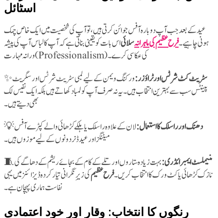
اسٹائل
عید کے بعد جب آپ دوبارہ آفس جوائن کرتی ہیں، تو آپ کی شخصیت میں ایک خاص چمک
ہونی چاہیے۔
فرح عظیم کی ماہرانہ
سلائی
اس بات کو یقینی بناتی ہے کہ آپ کا لباس آپ کی پیشہ
ورانہ مہارت (Professionalism) کی عکاسی کرے۔
✨
ورکنگ ویمن کے لیے لمبی سٹریٹ شرٹس اور سگریٹ
سٹریٹ کٹ شرٹس اور ٹراؤزر:
پینٹس سب سے بہترین انتخاب ہیں۔ یہ نہ صرف آپ کو لمبا دکھاتے ہیں بلکہ ایک نفیس لک
بھی دیتے ہیں۔
💡
لان کے علاوہ را سلک یا ہلکے کڑھائی والے کپڑے آفس
دھنک اور را سلک کا استعمال:
میٹنگز اور عید ڈنر دونوں کے لیے موزوں ہیں۔
🧵
بہت زیادہ ستاروں اور تلے کے کام کے بجائے ریشم کے دھاگے کی
منیملسٹ ایمبرائڈری:
نازک کڑھائی یا کٹ ورک کا انتخاب کریں۔
فرح عظیم
کی زیرِ نگرانی تیار کردہ ڈیزائنز میں یہی
نفاست ہماری پہچان ہے۔
رنگوں کا انتخاب: وقار اور خود اعتمادی