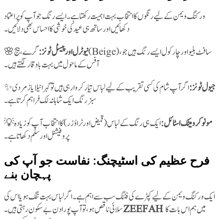
ورکنگ ویمن کے لیے رنگوں کا انتخاب بہت اہمیت رکھتا ہے۔ ایسے رنگ جو آپ کو پراعتماد
دکھائیں اور ساتھ ہی عید کی خوشی کا احساس بھی دلائیں۔
🌸
گرے، بیج (Beige)، سافٹ بلیو اور چارکول ایسے رنگ ہیں جو
نیوٹرل اور پیسٹل ٹونز:
آفس کے ماحول میں بہت باوقار لگتے ہیں۔
✨
اگر آپ شام کی کسی تقریب کے لیے لباس تیار کروا رہی ہیں تو گہرا نیلا یا زمردی
جیول ٹونز:
سبز رنگ ایک شاہانہ لک فراہم کرتا ہے۔
💡
ایک ہی رنگ کے لباس (قمیض اور ٹراؤزر) کا انتخاب آپ کو زیادہ
مونوکرومیٹک اسٹائل:
پروفیشنل اور سلم دکھاتا ہے۔
فرح عظیم کی اسٹیچنگ: نفاست جو آپ کی
پہچان بنے
ایک ورکنگ ویمن کے لیے کپڑے کی فٹنگ سب سے اہم ہے۔ اگر لباس بہت تنگ ہو یا اس کی
ZEEFAH
میں ہم اس بات کا