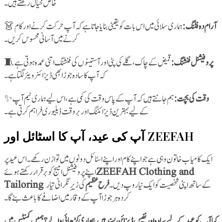
خاص خیال رکھتے ہیں۔
👗
ہماری سلائی میں اس بات کو یقینی بنایا جاتا ہے کہ آپ حرکت کرنے اور کام
آرام دہ فٹنگ:
کرنے میں آسانی محسوس کریں۔
🧵
قمیض کے چاک، گلے کی پٹی اور آستینوں کی فنشنگ اتنی عمدہ ہوتی ہے
پروفیشنل فنشنگ:
کہ آپ کا سادہ جوڑا بھی ڈیزائنر ویئر لگتا ہے۔
✨
ہم جانتے ہیں کہ آپ کے پاس وقت کی کمی ہے، اس لیے ہماری ٹیم آپ
وقت کی بچت:
کے لیے بہترین ڈیزائننگ اور بروقت ڈیلیوری فراہم کرتی ہے۔
آپ کی عید، آپ کا اسٹائل اور ZEEFAH
ایک کامیاب خاتون وہی ہے جو اپنے کام اور اپنے اسٹائل دونوں میں توازن رکھے۔ اس عید پر
ZEEFAH Clothing and
Tailoring
کی زیرِ نگرانی تیار
فرح عظیم
کے ساتھ اپنی شخصیت کو ایک نیا روپ دیں۔
کردہ ہر جوڑا آپ کے وقار میں اضافے کا باعث بنے گا۔
کیا آپ کو عید کے لیے سادہ اور نفیس ڈیزائن پسند ہیں یا بھاری کڑھائی والے؟ ہمیں کمنٹس میں