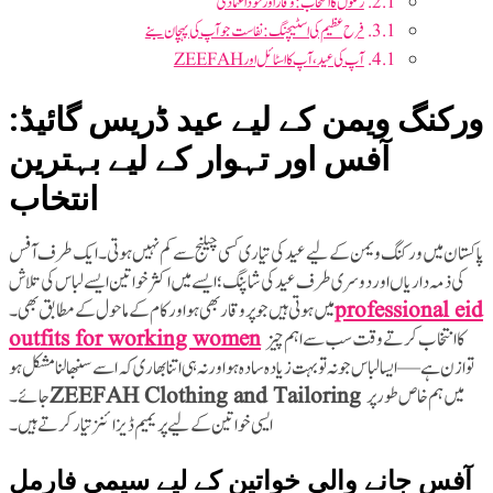
رنگوں کا انتخاب: وقار اور خود اعتمادی
فرح عظیم کی اسٹیچنگ: نفاست جو آپ کی پہچان بنے
آپ کی عید، آپ کا اسٹائل اور ZEEFAH
ورکنگ ویمن کے لیے عید ڈریس گائیڈ:
آفس اور تہوار کے لیے بہترین
انتخاب
پاکستان میں ورکنگ ویمن کے لیے عید کی تیاری کسی چیلنج سے کم نہیں ہوتی۔ ایک طرف آفس
کی ذمہ داریاں اور دوسری طرف عید کی شاپنگ؛ ایسے میں اکثر خواتین ایسے لباس کی تلاش
professional eid
outfits for working women
کا انتخاب کرتے وقت سب سے اہم چیز
توازن ہے—ایسا لباس جو نہ تو بہت زیادہ سادہ ہو اور نہ ہی اتنا بھاری کہ اسے سنبھالنا مشکل ہو
ZEEFAH Clothing and Tailoring
میں ہم خاص طور پر
ایسی خواتین کے لیے پریمیم ڈیزائنز تیار کرتے ہیں۔
آفس جانے والی خواتین کے لیے سیمی فارمل