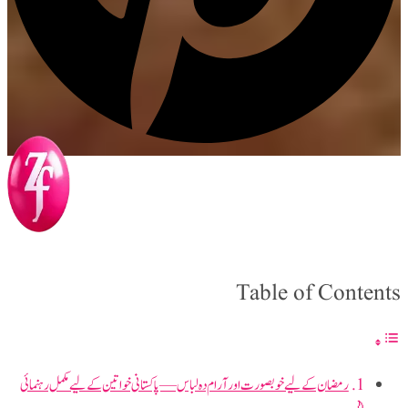
Table of Contents
رمضان کے لیے خوبصورت اور آرام دہ لباس — پاکستانی خواتین کے لیے مکمل رہنمائی