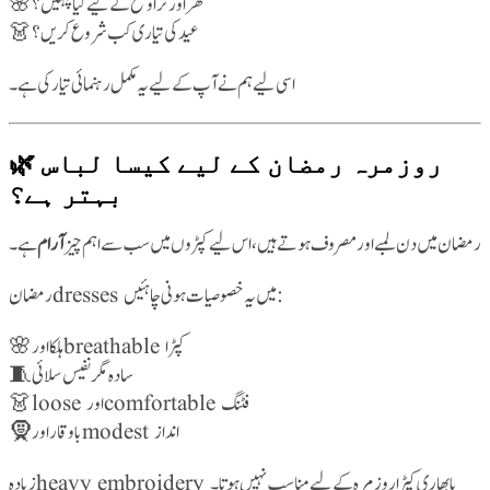
🌸 گھر اور تراویح کے لیے کیا پہنیں؟
👗 عید کی تیاری کب شروع کریں؟
اسی لیے ہم نے آپ کے لیے یہ مکمل رہنمائی تیار کی ہے۔
🌿 روزمرہ رمضان کے لیے کیسا لباس
بہتر ہے؟
رمضان میں دن لمبے اور مصروف ہوتے ہیں، اس لیے کپڑوں میں سب سے اہم چیز
آرام
ہے۔
رمضان dresses میں یہ خصوصیات ہونی چاہئیں:
🌸 ہلکا اور breathable کپڑا
🧵 سادہ مگر نفیس سلائی
👗 loose اور comfortable فٹنگ
🧕 باوقار اور modest انداز
زیادہ heavy embroidery یا بھاری کپڑا روزمرہ کے لیے مناسب نہیں ہوتا۔