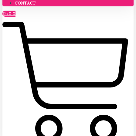
CONTACT
₨
0
0