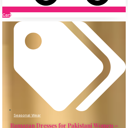
Cart
Seasonal Wear
Ramazan Dresses for Pakistani Women –