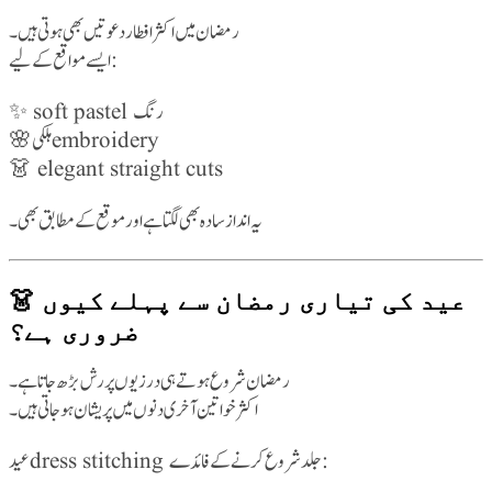
رمضان میں اکثر افطار دعوتیں بھی ہوتی ہیں۔
ایسے مواقع کے لیے:
✨ soft pastel رنگ
🌸 ہلکی embroidery
👗 elegant straight cuts
یہ انداز سادہ بھی لگتا ہے اور موقع کے مطابق بھی۔
👗 عید کی تیاری رمضان سے پہلے کیوں
ضروری ہے؟
رمضان شروع ہوتے ہی درزیوں پر رش بڑھ جاتا ہے۔
اکثر خواتین آخری دنوں میں پریشان ہو جاتی ہیں۔
عید dress stitching جلد شروع کرنے کے فائدے: