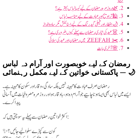
🌙
🌿 روزمرہ رمضان کے لیے کیسا لباس بہتر ہے؟
🕌 تراویح اور عبادت کے لیے مناسب لباس
🌙 افطار اور فیملی گیدرنگ کے لیے اسٹائلش مگر سادہ انداز
👗 عید کی تیاری رمضان سے پہلے کیوں ضروری ہے؟
✂️ ZEEFAH میں رمضان اور عید کی سلائی
🌸 آخری بات
رمضان کے لیے خوبصورت اور آرام دہ لباس
— پاکستانی خواتین کے لیے مکمل رہنمائی 🌙
رمضان صرف عبادت کا مہینہ نہیں بلکہ سادگی، وقار اور سکون کا مہینہ ہے۔
ایسے میں لباس بھی ایسا ہونا چاہیے جو آرام دہ ہو، باوقار ہو اور روزمرہ مصروفیات میں آسانی
پیدا کرے۔
اکثر خواتین رمضان سے پہلے یہ سوچتی ہیں کہ:
✨ کون سے کپڑے سلوا لیے جائیں؟