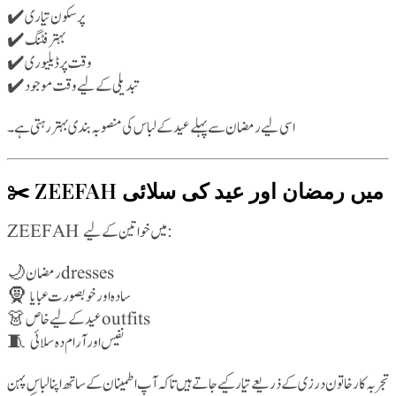
✔️ پرسکون تیاری
✔️ بہتر فٹنگ
✔️ وقت پر ڈیلیوری
✔️ تبدیلی کے لیے وقت موجود
اسی لیے رمضان سے پہلے عید کے لباس کی منصوبہ بندی بہتر رہتی ہے۔
✂️ ZEEFAH میں رمضان اور عید کی سلائی
ZEEFAH میں خواتین کے لیے:
🌙 رمضان dresses
🧕 سادہ اور خوبصورت عبایا
👗 عید کے لیے خاص outfits
🧵 نفیس اور آرام دہ سلائی
تجربہ کار خاتون درزی کے ذریعے تیار کیے جاتے ہیں تاکہ آپ اطمینان کے ساتھ اپنا لباس پہن