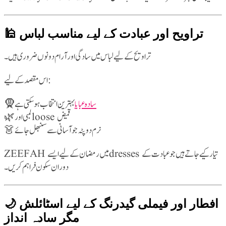
🕌 تراویح اور عبادت کے لیے مناسب لباس
تراویح کے لیے لباس میں سادگی اور آرام دونوں ضروری ہیں۔
اس مقصد کے لیے:
🧕
بہترین انتخاب ہو سکتی ہے
سادہ عبایا
🌿 لمبی اور loose قمیض
👗 نرم دوپٹہ جو آسانی سے سنبھل جائے
ZEEFAH میں رمضان کے لیے ایسے dresses تیار کیے جاتے ہیں جو عبادت کے
دوران سکون فراہم کریں۔
🌙 افطار اور فیملی گیدرنگ کے لیے اسٹائلش
مگر سادہ انداز