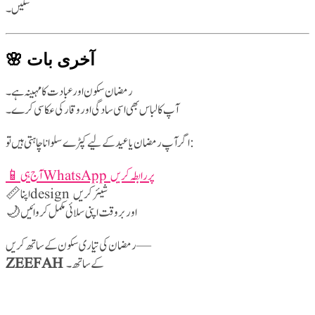
سکیں۔
🌸 آخری بات
رمضان سکون اور عبادت کا مہینہ ہے۔
آپ کا لباس بھی اسی سادگی اور وقار کی عکاسی کرے۔
اگر آپ رمضان یا عید کے لیے کپڑے سلوانا چاہتی ہیں تو:
📱 آج ہی WhatsApp پر رابطہ کریں
📏 اپنا design شیئر کریں
🌙 اور بروقت اپنی سلائی مکمل کروائیں
رمضان کی تیاری سکون کے ساتھ کریں —
ZEEFAH
کے ساتھ۔
852
Readers: